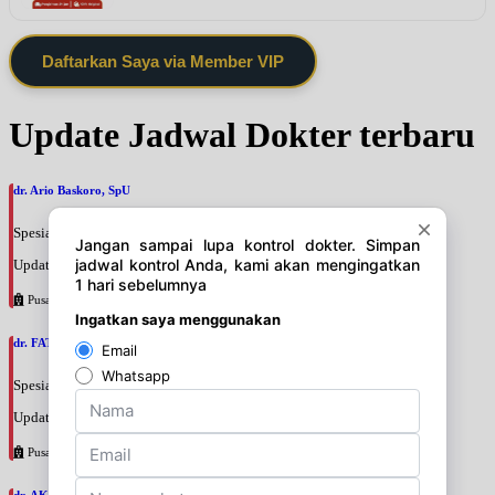
Daftarkan Saya via Member VIP
Update Jadwal Dokter terbaru
dr. Ario Baskoro, SpU
Spesialis: Bedah Urologi
Update terakhir: 2026-08-06 18:46:06
Pusat Pertamina
dr. FATAN ABSHARI, SpU
Spesialis: Bedah Urologi
Update terakhir: 2026-08-06 18:42:13
Pusat Pertamina
dr. AKBARI WAHYUDI KUSUMAH, SpU