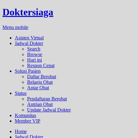
Doktersiaga
Menu mobile
Asisten Virtual
Jadwal Dokter
Search
Browse
Hari ini
Respon Cepat
Solusi Pasien
Daftar Berobat
Belanja Obat
Antar Obat
Status
Pendaftaran Berobat
Antrian Obat
Update Jadwal Dokter
Komunitas
Member VIP
Home
Jadwal Dokter