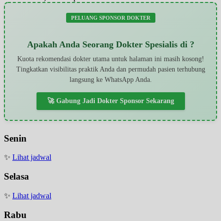
PELUANG SPONSOR DOKTER
Apakah Anda Seorang Dokter Spesialis di ?
Kuota rekomendasi dokter utama untuk halaman ini masih kosong!
Tingkatkan visibilitas praktik Anda dan permudah pasien terhubung
langsung ke WhatsApp Anda.
🚀 Gabung Jadi Dokter Sponsor Sekarang
Senin
✨
Lihat jadwal
Selasa
✨
Lihat jadwal
Rabu