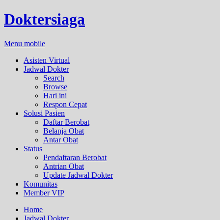
Doktersiaga
Menu mobile
Asisten Virtual
Jadwal Dokter
Search
Browse
Hari ini
Respon Cepat
Solusi Pasien
Daftar Berobat
Belanja Obat
Antar Obat
Status
Pendaftaran Berobat
Antrian Obat
Update Jadwal Dokter
Komunitas
Member VIP
Home
Jadwal Dokter