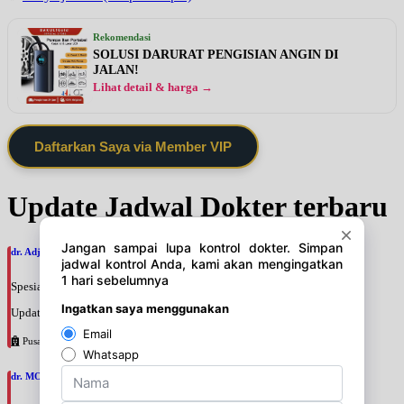
Rekomendasi
SOLUSI DARURAT PENGISIAN ANGIN DI
JALAN!
Lihat detail & harga →
Daftarkan Saya via Member VIP
Update Jadwal Dokter terbaru
dr. Adji Suprajitno, SpPD
Spesialis: Penyakit Dalam
Update terakhir: 2026-08-07 20:37:59
Pusat Pertamina
dr. MOCHAMAD PASHA, SpPD