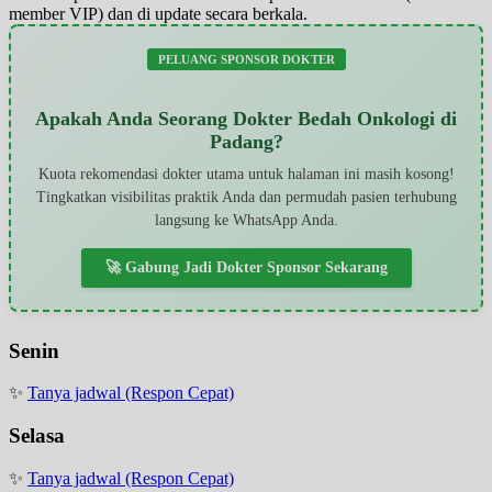
member VIP) dan di update secara berkala.
PELUANG SPONSOR DOKTER
Apakah Anda Seorang Dokter Bedah Onkologi di
Padang?
Kuota rekomendasi dokter utama untuk halaman ini masih kosong!
Tingkatkan visibilitas praktik Anda dan permudah pasien terhubung
langsung ke WhatsApp Anda.
🚀 Gabung Jadi Dokter Sponsor Sekarang
Senin
✨
Tanya jadwal (Respon Cepat)
Selasa
✨
Tanya jadwal (Respon Cepat)