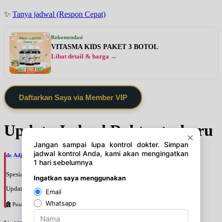
✨
Tanya jadwal (Respon Cepat)
Rekomendasi
VITASMA KIDS PAKET 3 BOTOL
Lihat detail & harga →
Daftarkan Saya via Member VIP
Update Jadwal Dokter terbaru
dr. Adji Suprajitno, SpPD
Spesialis: Penyakit Dalam
Update terakhir: 2026-08-07 20:37:59
Pusat Pertamina