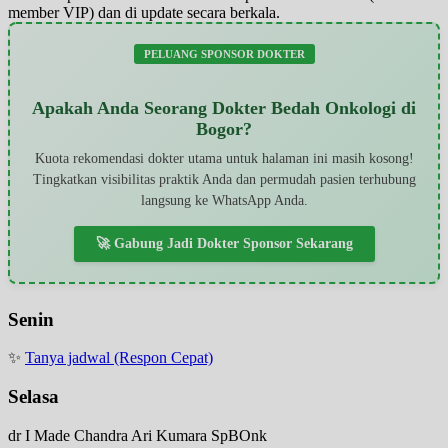
member VIP) dan di update secara berkala.
PELUANG SPONSOR DOKTER
Apakah Anda Seorang Dokter Bedah Onkologi di
Bogor?
Kuota rekomendasi dokter utama untuk halaman ini masih kosong!
Tingkatkan visibilitas praktik Anda dan permudah pasien terhubung
langsung ke WhatsApp Anda.
🚀 Gabung Jadi Dokter Sponsor Sekarang
Senin
✨
Tanya jadwal (Respon Cepat)
Selasa
dr I Made Chandra Ari Kumara SpBOnk