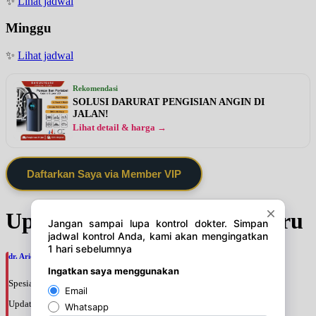
✨
Lihat jadwal
Minggu
✨
Lihat jadwal
Rekomendasi
SOLUSI DARURAT PENGISIAN ANGIN DI
JALAN!
Lihat detail & harga →
Daftarkan Saya via Member VIP
Update Jadwal Dokter terbaru
dr. Ario Baskoro, SpU
Spesialis: Bedah Urologi
Update terakhir: 2026-08-06 18:46:06