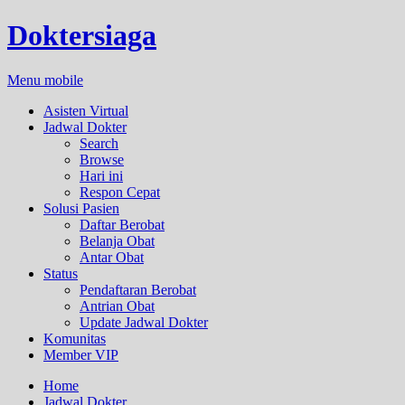
Doktersiaga
Menu mobile
Asisten Virtual
Jadwal Dokter
Search
Browse
Hari ini
Respon Cepat
Solusi Pasien
Daftar Berobat
Belanja Obat
Antar Obat
Status
Pendaftaran Berobat
Antrian Obat
Update Jadwal Dokter
Komunitas
Member VIP
Home
Jadwal Dokter