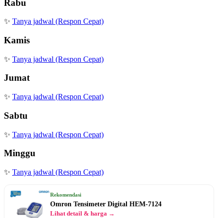
Rabu
✨
Tanya jadwal (Respon Cepat)
Kamis
✨
Tanya jadwal (Respon Cepat)
Jumat
✨
Tanya jadwal (Respon Cepat)
Sabtu
✨
Tanya jadwal (Respon Cepat)
Minggu
✨
Tanya jadwal (Respon Cepat)
Rekomendasi
Omron Tensimeter Digital HEM-7124
Lihat detail & harga →