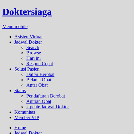
Doktersiaga
Menu mobile
Asisten Virtual
Jadwal Dokter
Search
Browse
Hari ini
Respon Cepat
Solusi Pasien
Daftar Berobat
Belanja Obat
Antar Obat
Status
Pendaftaran Berobat
Antrian Obat
Update Jadwal Dokter
Komunitas
Member VIP
Home
Jadwal Dokter