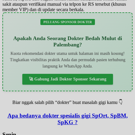
sakit ataupun verifikasi manual via telpon ke RS tersebut (khusus
member VIP) dan di update secara berkala.
PELUANG SPONSOR DOKTER
Apakah Anda Seorang Dokter Bedah Mulut di
Palembang?
Kuota rekomendasi dokter utama untuk halaman ini masih kosong!
Tingkatkan visibilitas praktik Anda dan permudah pasien terhubung
langsung ke WhatsApp Anda.
🚀 Gabung Jadi Dokter Sponsor Sekarang
Biar nggak salah pilih “dokter” buat masalah gigi kamu 👇
Apa bedanya dokter spesialis gigi SpOrt, SpBM,
SpKG ?
Senin