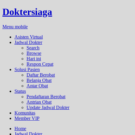
Doktersiaga
Menu mobile
Asisten Virtual
Jadwal Dokter
Search
Browse
Hari ini
Respon Cepat
Solusi Pasien
Daftar Berobat
Belanja Obat
Antar Obat
Status
Pendaftaran Berobat
Antrian Obat
Update Jadwal Dokter
Komunitas
Member VIP
Home
Jadwal Dokter