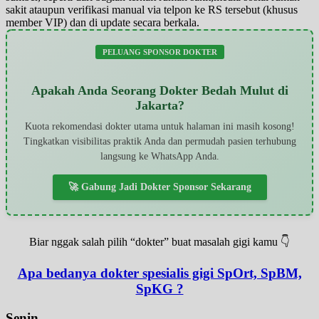
sakit ataupun verifikasi manual via telpon ke RS tersebut (khusus
member VIP) dan di update secara berkala.
PELUANG SPONSOR DOKTER
Apakah Anda Seorang Dokter Bedah Mulut di
Jakarta?
Kuota rekomendasi dokter utama untuk halaman ini masih kosong!
Tingkatkan visibilitas praktik Anda dan permudah pasien terhubung
langsung ke WhatsApp Anda.
🚀 Gabung Jadi Dokter Sponsor Sekarang
Biar nggak salah pilih “dokter” buat masalah gigi kamu 👇
Apa bedanya dokter spesialis gigi SpOrt, SpBM,
SpKG ?
Senin