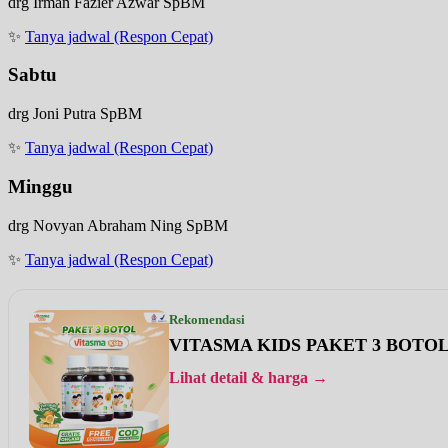
drg Irman Fazier Azwar SpBM
✨
Tanya jadwal (Respon Cepat)
Sabtu
drg Joni Putra SpBM
✨
Tanya jadwal (Respon Cepat)
Minggu
drg Novyan Abraham Ning SpBM
✨
Tanya jadwal (Respon Cepat)
Rekomendasi
VITASMA KIDS PAKET 3 BOTO
Lihat detail & harga →