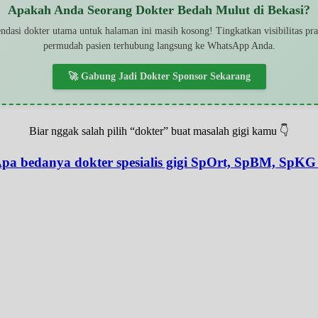
Apakah Anda Seorang Dokter Bedah Mulut di Bekasi?
dasi dokter utama untuk halaman ini masih kosong! Tingkatkan visibilitas pr
permudah pasien terhubung langsung ke WhatsApp Anda.
🚀 Gabung Jadi Dokter Sponsor Sekarang
Biar nggak salah pilih “dokter” buat masalah gigi kamu 👇
pa bedanya dokter spesialis gigi SpOrt, SpBM, SpKG