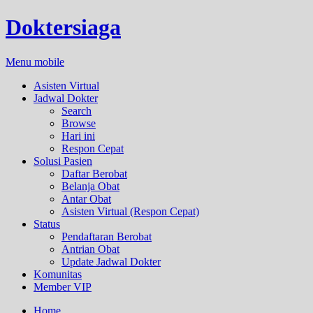
Doktersiaga
Menu mobile
Asisten Virtual
Jadwal Dokter
Search
Browse
Hari ini
Respon Cepat
Solusi Pasien
Daftar Berobat
Belanja Obat
Antar Obat
Asisten Virtual (Respon Cepat)
Status
Pendaftaran Berobat
Antrian Obat
Update Jadwal Dokter
Komunitas
Member VIP
Home