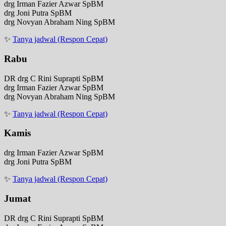
drg Irman Fazier Azwar SpBM
drg Joni Putra SpBM
drg Novyan Abraham Ning SpBM
✨
Tanya jadwal (Respon Cepat)
Rabu
DR drg C Rini Suprapti SpBM
drg Irman Fazier Azwar SpBM
drg Novyan Abraham Ning SpBM
✨
Tanya jadwal (Respon Cepat)
Kamis
drg Irman Fazier Azwar SpBM
drg Joni Putra SpBM
✨
Tanya jadwal (Respon Cepat)
Jumat
DR drg C Rini Suprapti SpBM