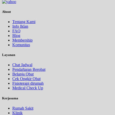
About
Tentang Kami
Info Iklan
FAQ
Blog
Membership
Komunitas
Layanan
Chat Jadwal
Pendaftaran Berobat
Belanja Obat
Cek Ongkir Obat
Fisioterapi dirumah
Medical Check Up
Kerjasama
Rumah Sakit
Klinik