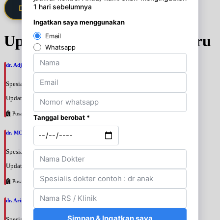
Daftarkan Saya via Member VIP
Update Jadwal Dokter terbaru
dr. Adji Suprajitno, SpPD
Spesialis: Penyakit Dalam
Update terakhir: 2026-08-07 20:37:59
Pusat Pertamina
dr. MOCHAMAD PASHA, SpPD
Spesialis: Penyakit Dalam
Update terakhir: 2026-08-07 20:35:45
Pusat Pertamina
dr. Arini Purwono, SpP
Spesialis: Paru