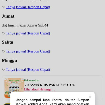
✨
Tanya jadwal (Respon Cepat)
Jumat
drg Irman Fazier Azwar SpBM
✨
Tanya jadwal (Respon Cepat)
Sabtu
✨
Tanya jadwal (Respon Cepat)
Minggu
✨
Tanya jadwal (Respon Cepat)
Rekomendasi
VITASMA KIDS PAKET 3 BOTOL
Lihat detail & harga →