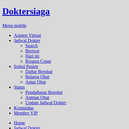
Doktersiaga
Menu mobile
Asisten Virtual
Jadwal Dokter
Search
Browse
Hari ini
Respon Cepat
Solusi Pasien
Daftar Berobat
Belanja Obat
Antar Obat
Status
Pendaftaran Berobat
Antrian Obat
Update Jadwal Dokter
Komunitas
Member VIP
Home
Jadwal Dokter