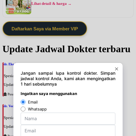
Lihat detail & harga →
Daftarkan Saya via Member VIP
Update Jadwal Dokter terbaru
dr. Eko Hadi Waluyojati, SpM
Spesialis: Mata
Update terakhir: 2026-08-07 18:58:10
Pusat Pertamina
dr. Veda Charissa Nilampaka Parama Putri, SpM
Spesialis: Mata
Update terakhir: 2026-08-07 18:53:32
Pusat Pertamina