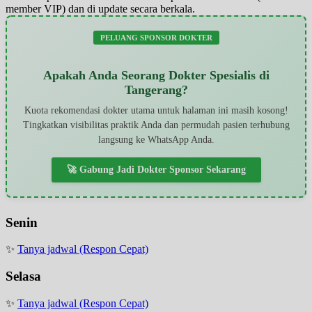
member VIP) dan di update secara berkala.
PELUANG SPONSOR DOKTER
Apakah Anda Seorang Dokter Spesialis di
Tangerang?
Kuota rekomendasi dokter utama untuk halaman ini masih kosong!
Tingkatkan visibilitas praktik Anda dan permudah pasien terhubung
langsung ke WhatsApp Anda.
🚀 Gabung Jadi Dokter Sponsor Sekarang
Senin
✨
Tanya jadwal (Respon Cepat)
Selasa
✨
Tanya jadwal (Respon Cepat)