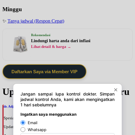
Minggu
✨
Tanya jadwal (Respon Cepat)
Rekomendasi
Lindungi harta anda dari inflasi
Lihat detail & harga →
Daftarkan Saya via Member VIP
Update Jadwal Dokter terbaru
dr. Adji Suprajitno, SpPD
Spesialis: Penyakit Dalam
Update terakhir: 2026-08-07 20:37:59