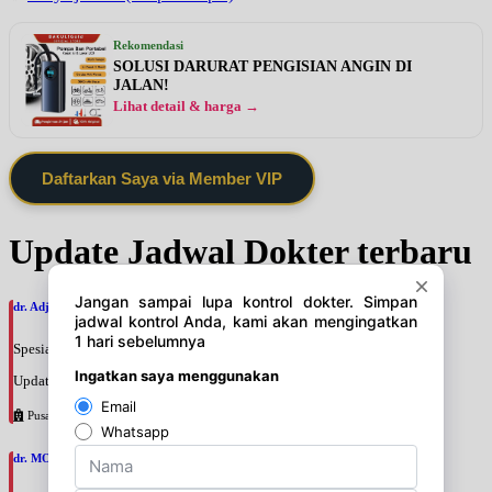
Rekomendasi
SOLUSI DARURAT PENGISIAN ANGIN DI
JALAN!
Lihat detail & harga →
Daftarkan Saya via Member VIP
Update Jadwal Dokter terbaru
dr. Adji Suprajitno, SpPD
Spesialis: Penyakit Dalam
Update terakhir: 2026-08-07 20:37:59
Pusat Pertamina
dr. MOCHAMAD PASHA, SpPD