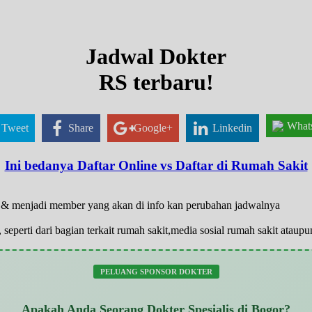
Jadwal Dokter
RS terbaru!
What
Tweet
Share
Google+
Linkedin
Ini bedanya Daftar Online vs Daftar di Rumah Sakit
ar & menjadi member yang akan di info kan perubahan jadwalnya
 seperti dari bagian terkait rumah sakit,media sosial rumah sakit atau
PELUANG SPONSOR DOKTER
Apakah Anda Seorang Dokter Spesialis di Bogor?