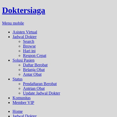
Doktersiaga
Menu mobile
Asisten Virtual
Jadwal Dokter
Search
Browse
Hari ini
Respon Cepat
Solusi Pasien
Daftar Berobat
Belanja Obat
Antar Obat
Status
Pendaftaran Berobat
Antrian Obat
Update Jadwal Dokter
Komunitas
Member VIP
Home
Jadwal Dokter