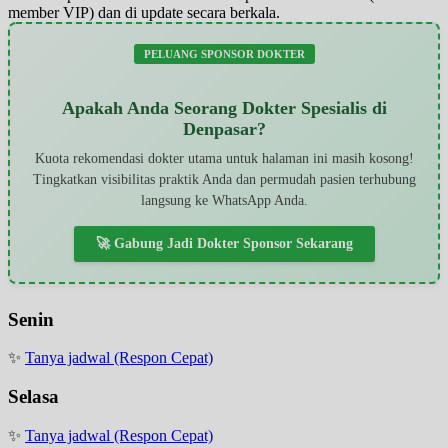
member VIP) dan di update secara berkala.
PELUANG SPONSOR DOKTER
Apakah Anda Seorang Dokter Spesialis di
Denpasar?
Kuota rekomendasi dokter utama untuk halaman ini masih kosong!
Tingkatkan visibilitas praktik Anda dan permudah pasien terhubung
langsung ke WhatsApp Anda.
🚀 Gabung Jadi Dokter Sponsor Sekarang
Senin
✨
Tanya jadwal (Respon Cepat)
Selasa
✨
Tanya jadwal (Respon Cepat)