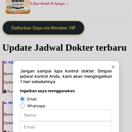
Lihat detail & harga →
Daftarkan Saya via Member VIP
Update Jadwal Dokter terbaru
dr. Adji Suprajitno, SpPD
Spesialis: Penyakit Dalam
Update terakhir: 2026-08-07 20:37:59
Pusat Pertamina
dr. MOCHAMAD PASHA, SpPD
Spesialis: Penyakit Dalam
Update terakhir: 2026-08-07 20:35:45
Pusat Pertamina