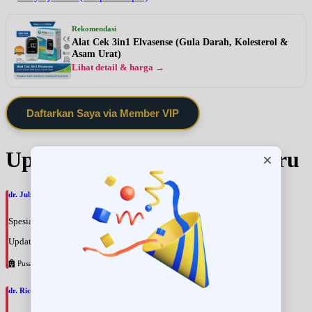
Rekomendasi
Alat Cek 3in1 Elvasense (Gula Darah, Kolesterol &
Asam Urat)
Lihat detail & harga →
Daftarkan Saya via Member VIP
Update Jadwal Dokter terbaru
dr. Jubelhki Sirait, SpS
Spesialis: Saraf
Update terakhir: 2026-08-09 13:18:26
Pusat Pertamina
dr. Ricky Maurice Emil, SpKFR