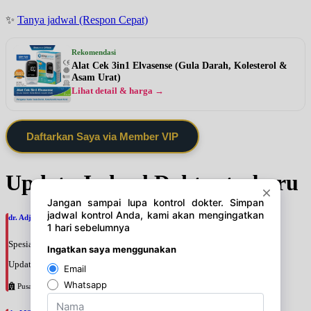
✨
Tanya jadwal (Respon Cepat)
Rekomendasi
Alat Cek 3in1 Elvasense (Gula Darah, Kolesterol &
Asam Urat)
Lihat detail & harga →
Daftarkan Saya via Member VIP
Update Jadwal Dokter terbaru
dr. Adji Suprajitno, SpPD
Spesialis: Penyakit Dalam
Update terakhir: 2026-08-07 20:37:59
Pusat Pertamina