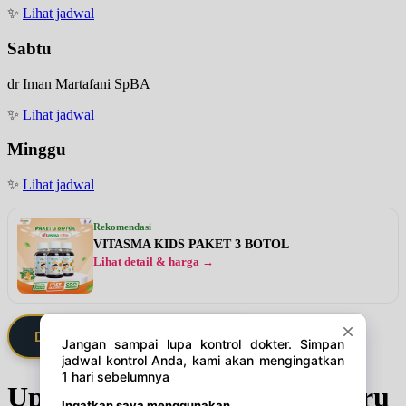
✨
Lihat jadwal
Sabtu
dr Iman Martafani SpBA
✨
Lihat jadwal
Minggu
✨
Lihat jadwal
Rekomendasi
VITASMA KIDS PAKET 3 BOTOL
Lihat detail & harga →
Daftarkan Saya via Member VIP
Update Jadwal Dokter terbaru