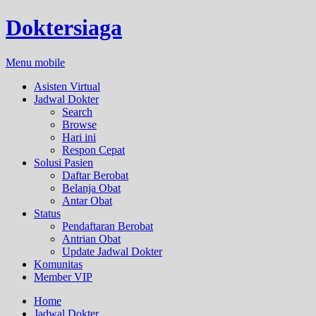
Doktersiaga
Menu mobile
Asisten Virtual
Jadwal Dokter
Search
Browse
Hari ini
Respon Cepat
Solusi Pasien
Daftar Berobat
Belanja Obat
Antar Obat
Status
Pendaftaran Berobat
Antrian Obat
Update Jadwal Dokter
Komunitas
Member VIP
Home
Jadwal Dokter