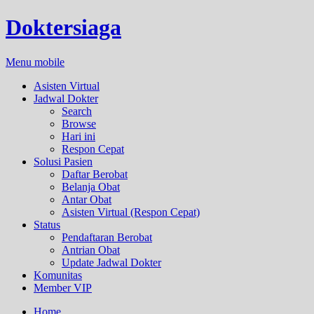
Doktersiaga
Menu mobile
Asisten Virtual
Jadwal Dokter
Search
Browse
Hari ini
Respon Cepat
Solusi Pasien
Daftar Berobat
Belanja Obat
Antar Obat
Asisten Virtual (Respon Cepat)
Status
Pendaftaran Berobat
Antrian Obat
Update Jadwal Dokter
Komunitas
Member VIP
Home