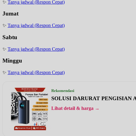
✨
Tanya jadwal (Respon Cepat)
Jumat
✨
Tanya jadwal (Respon Cepat)
Sabtu
✨
Tanya jadwal (Respon Cepat)
Minggu
✨
Tanya jadwal (Respon Cepat)
Rekomendasi
SOLUSI DARURAT PENGISIAN A
Lihat detail & harga →