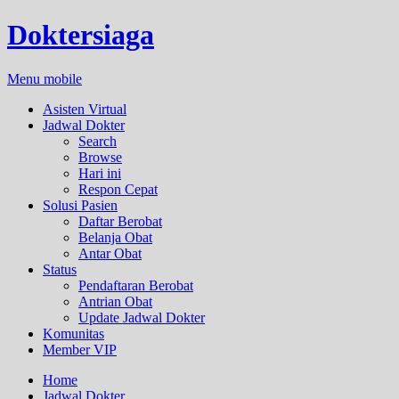
Doktersiaga
Menu mobile
Asisten Virtual
Jadwal Dokter
Search
Browse
Hari ini
Respon Cepat
Solusi Pasien
Daftar Berobat
Belanja Obat
Antar Obat
Status
Pendaftaran Berobat
Antrian Obat
Update Jadwal Dokter
Komunitas
Member VIP
Home
Jadwal Dokter