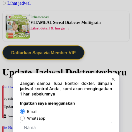
✨
Lihat jadwal
Rekomendasi
VITAMEAL Sereal Diabetes Multigrain
Lihat detail & harga →
Daftarkan Saya via Member VIP
Update Jadwal Dokter terbaru
dr. Dian Larasati, SpJP
Spesialis: Jantung
Update terakhir: 2026-08-07 12:58:55
Pusat Pertamina
dr. Hary Sakti Mulyawan, SpJP