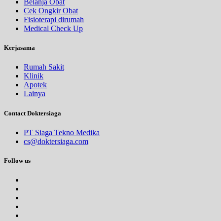
Belanja Obat
Cek Ongkir Obat
Fisioterapi dirumah
Medical Check Up
Kerjasama
Rumah Sakit
Klinik
Apotek
Lainya
Contact Doktersiaga
PT Siaga Tekno Medika
cs@doktersiaga.com
Follow us