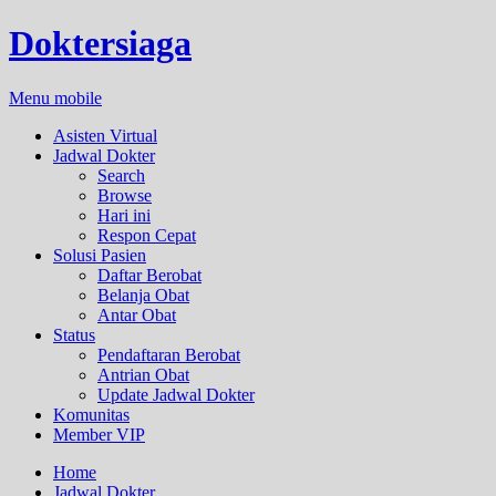
Doktersiaga
Menu mobile
Asisten Virtual
Jadwal Dokter
Search
Browse
Hari ini
Respon Cepat
Solusi Pasien
Daftar Berobat
Belanja Obat
Antar Obat
Status
Pendaftaran Berobat
Antrian Obat
Update Jadwal Dokter
Komunitas
Member VIP
Home
Jadwal Dokter