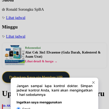
dr Ronald Sorongku SpBA
✨
Lihat jadwal
Minggu
✨
Lihat jadwal
Rekomendasi
Alat Cek 3in1 Elvasense (Gula Darah, Kolesterol &
Asam Urat)
Lihat detail & harga →
Daftarkan Saya via Member VIP
Update Jadwal Dokter terbaru
dr. AKBARI WAHYUDI KUSUMAH, SpU