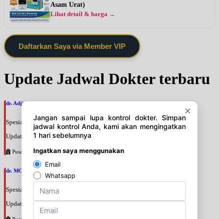
Asam Urat)
Lihat detail & harga →
Daftarkan Saya via Member VIP
Update Jadwal Dokter terbaru
dr. Adji Suprajitno, SpPD
Spesialis: Penyakit Dalam
Update terakhir: 2026-08-07 20:37:59
Pusat Pertamina
dr. MOCHAMAD PASHA, SpPD
Spesialis: Penyakit Dalam
Update terakhir: 2026-08-07 20:35:45
Pusat Pertamina