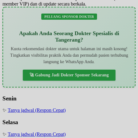
member VIP) dan di update secara berkala.
PELUANG SPONSOR DOKTER
Apakah Anda Seorang Dokter Spesialis di
Tangerang?
Kuota rekomendasi dokter utama untuk halaman ini masih kosong!
Tingkatkan visibilitas praktik Anda dan permudah pasien terhubung
langsung ke WhatsApp Anda.
🚀 Gabung Jadi Dokter Sponsor Sekarang
Senin
✨
Tanya jadwal (Respon Cepat)
Selasa
✨
Tanya jadwal (Respon Cepat)