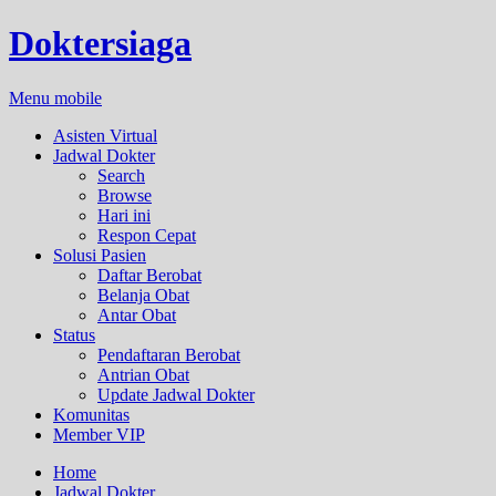
Doktersiaga
Menu mobile
Asisten Virtual
Jadwal Dokter
Search
Browse
Hari ini
Respon Cepat
Solusi Pasien
Daftar Berobat
Belanja Obat
Antar Obat
Status
Pendaftaran Berobat
Antrian Obat
Update Jadwal Dokter
Komunitas
Member VIP
Home
Jadwal Dokter