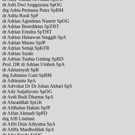
dr Adri Dwi Anggayana SpOG
drg Adria Permana Putra SpBM
dr Adria Rusli SpP
dr Adrian Agustinus Nanere SpOG
dr Adrian Benediktus SpTHT
dr Adrian Erindra SpTHT
dr Adrian Himawan Singgih SpA
dr Adrian Masno SpJP
dr Adrian Setiaji SpKFR
dr Adrian Susilo
dr Adrian Tuahta Ginting SpBD
Prof, DR dr Adrian Umboh SpA
dr Adriansyah SpB
drg Adrianus Gani SpBM
dr Adrieanta SpA
dr Advokat Dr Dr Johan Akbari SpS
dr Ady Sutjahyono SpOG
dr Aedi Budi Dharma SpA
dr Afaradillah SpGK
dr Afdhalun Hakim SpJP
dr Affan Ahmadi SpPD
drg Affi Listriani
dr Affri Dian Adiyatna SpA
dr Afiffa Mardhotillah SpA
dr Afra Fonda SpOG