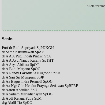
Kuota rekomen
Senin
Prof dr Rudi Supriyadi SpPDKGH
dr Sarah Kusumawati SpAk
dr A A A Putu Indah Pratiwi SpA
dr A A Ayu Nancy Karang SpTHT
dr A Arya Abikara SpOT
dr A Budi Marjono SpOG
dr A Rendy Laksditalia Nugroho SpKK
dr A Sari Sri Mumpuni SpJP
dr Aa Bagus Indra Permadi SpOG
dr Aa Ngr Gde Hendra Prayoga Setiawan SpBPRE
dr Aaron Abdullah SpU
dr Abarham Martadiansyah SpOG
dr Abdi Kelana Putra SpM
drg Abdil Tio SpKG