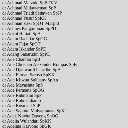
dr Achmad Marzuki SpBTKV
dr Achmad Mulawarman SpP
dr Achmad Triadi Setiawan SpJP
dr Achmad Yusuf SpKK
dr Achmad Zaki SpOT M.Epid
dr Achnes Pangaribuan SpPD
dr Ackni Hartati SpA
dr Adam Bachtiar SpOG
dr Adam Fajar SpOT
dr Adam Iskandar SpPD
dr Adang Sabarudin SpPD
dr Ade Chandra SpB
dr Ade Christian Alexander Rompas SpB
dr Ade Djanwardi Pasaribu SpA
dr Ade Firman Saroso SpKK
dr Ade Ichwan Sulthany SpAn
dr Ade Mayashita SpS
dr Ade Permana SpOG
dr Ade Rahmaini SpP
dr Ade Rahmatdianto
dr Ade Rusmiati SpP
dr Ade Saputra Mulyapranata SpKJ
dr Adek Novita Dayeng SpOG
dr Adelia Wulandari SpKK
dr Adelina Haryono SpGK