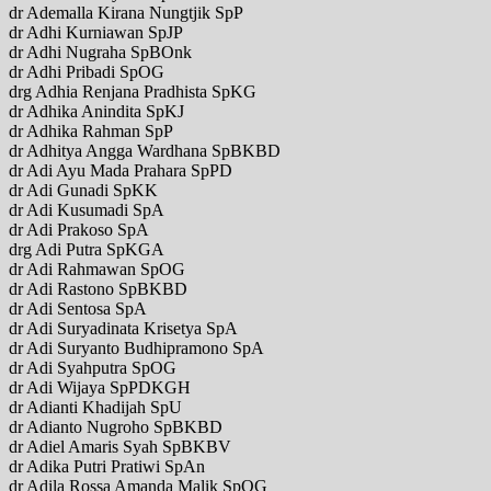
dr Ademalla Kirana Nungtjik SpP
dr Adhi Kurniawan SpJP
dr Adhi Nugraha SpBOnk
dr Adhi Pribadi SpOG
drg Adhia Renjana Pradhista SpKG
dr Adhika Anindita SpKJ
dr Adhika Rahman SpP
dr Adhitya Angga Wardhana SpBKBD
dr Adi Ayu Mada Prahara SpPD
dr Adi Gunadi SpKK
dr Adi Kusumadi SpA
dr Adi Prakoso SpA
drg Adi Putra SpKGA
dr Adi Rahmawan SpOG
dr Adi Rastono SpBKBD
dr Adi Sentosa SpA
dr Adi Suryadinata Krisetya SpA
dr Adi Suryanto Budhipramono SpA
dr Adi Syahputra SpOG
dr Adi Wijaya SpPDKGH
dr Adianti Khadijah SpU
dr Adianto Nugroho SpBKBD
dr Adiel Amaris Syah SpBKBV
dr Adika Putri Pratiwi SpAn
dr Adila Rossa Amanda Malik SpOG