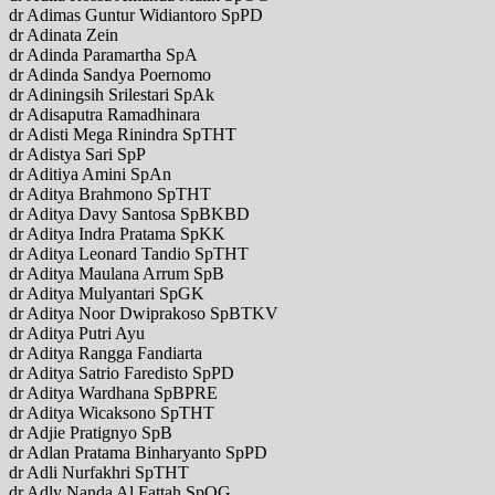
dr Adimas Guntur Widiantoro SpPD
dr Adinata Zein
dr Adinda Paramartha SpA
dr Adinda Sandya Poernomo
dr Adiningsih Srilestari SpAk
dr Adisaputra Ramadhinara
dr Adisti Mega Rinindra SpTHT
dr Adistya Sari SpP
dr Aditiya Amini SpAn
dr Aditya Brahmono SpTHT
dr Aditya Davy Santosa SpBKBD
dr Aditya Indra Pratama SpKK
dr Aditya Leonard Tandio SpTHT
dr Aditya Maulana Arrum SpB
dr Aditya Mulyantari SpGK
dr Aditya Noor Dwiprakoso SpBTKV
dr Aditya Putri Ayu
dr Aditya Rangga Fandiarta
dr Aditya Satrio Faredisto SpPD
dr Aditya Wardhana SpBPRE
dr Aditya Wicaksono SpTHT
dr Adjie Pratignyo SpB
dr Adlan Pratama Binharyanto SpPD
dr Adli Nurfakhri SpTHT
dr Adly Nanda Al Fattah SpOG