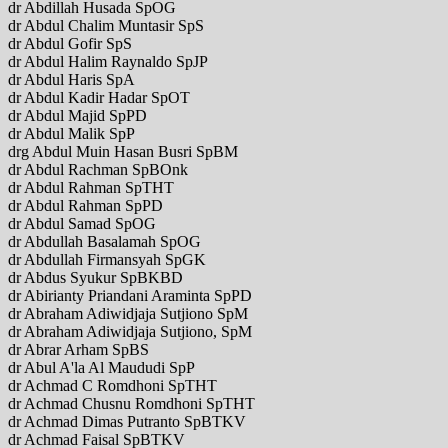
dr Abdillah Husada SpOG
dr Abdul Chalim Muntasir SpS
dr Abdul Gofir SpS
dr Abdul Halim Raynaldo SpJP
dr Abdul Haris SpA
dr Abdul Kadir Hadar SpOT
dr Abdul Majid SpPD
dr Abdul Malik SpP
drg Abdul Muin Hasan Busri SpBM
dr Abdul Rachman SpBOnk
dr Abdul Rahman SpTHT
dr Abdul Rahman SpPD
dr Abdul Samad SpOG
dr Abdullah Basalamah SpOG
dr Abdullah Firmansyah SpGK
dr Abdus Syukur SpBKBD
dr Abirianty Priandani Araminta SpPD
dr Abraham Adiwidjaja Sutjiono SpM
dr Abraham Adiwidjaja Sutjiono, SpM
dr Abrar Arham SpBS
dr Abul A'la Al Maududi SpP
dr Achmad C Romdhoni SpTHT
dr Achmad Chusnu Romdhoni SpTHT
dr Achmad Dimas Putranto SpBTKV
dr Achmad Faisal SpBTKV