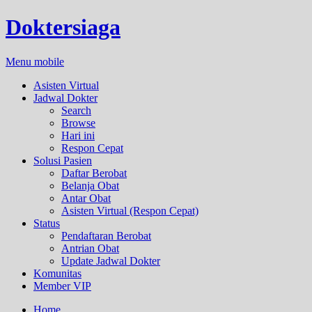
Doktersiaga
Menu mobile
Asisten Virtual
Jadwal Dokter
Search
Browse
Hari ini
Respon Cepat
Solusi Pasien
Daftar Berobat
Belanja Obat
Antar Obat
Asisten Virtual (Respon Cepat)
Status
Pendaftaran Berobat
Antrian Obat
Update Jadwal Dokter
Komunitas
Member VIP
Home