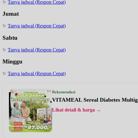
✨
Tanya jadwal (Respon Cepat)
Jumat
✨
Tanya jadwal (Respon Cepat)
Sabtu
✨
Tanya jadwal (Respon Cepat)
Minggu
✨
Tanya jadwal (Respon Cepat)
Rekomendasi
VITAMEAL Sereal Diabetes Multig
Lihat detail & harga →