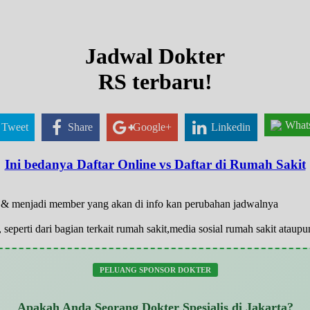
Jadwal Dokter
RS terbaru!
What
Tweet
Share
Google+
Linkedin
Ini bedanya Daftar Online vs Daftar di Rumah Sakit
ar & menjadi member yang akan di info kan perubahan jadwalnya
 seperti dari bagian terkait rumah sakit,media sosial rumah sakit atau
PELUANG SPONSOR DOKTER
Apakah Anda Seorang Dokter Spesialis di Jakarta?