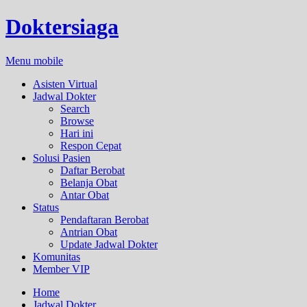
Doktersiaga
Menu mobile
Asisten Virtual
Jadwal Dokter
Search
Browse
Hari ini
Respon Cepat
Solusi Pasien
Daftar Berobat
Belanja Obat
Antar Obat
Status
Pendaftaran Berobat
Antrian Obat
Update Jadwal Dokter
Komunitas
Member VIP
Home
Jadwal Dokter