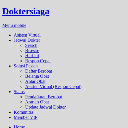
Doktersiaga
Menu mobile
Asisten Virtual
Jadwal Dokter
Search
Browse
Hari ini
Respon Cepat
Solusi Pasien
Daftar Berobat
Belanja Obat
Antar Obat
Asisten Virtual (Respon Cepat)
Status
Pendaftaran Berobat
Antrian Obat
Update Jadwal Dokter
Komunitas
Member VIP
Home