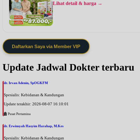
Lihat detail & harga →
Daftarkan Saya via Member VIP
Update Jadwal Dokter terbaru
dr. Irvan Adenin, SpOGKFM
Spesialis: Kebidanan & Kandungan
Update terakhir: 2026-08-07 16:10:01
Pusat Pertamina
dr. Erwinsyah Hasyim Harahap, M.Kes
Spesialis: Kebidanan & Kandungan