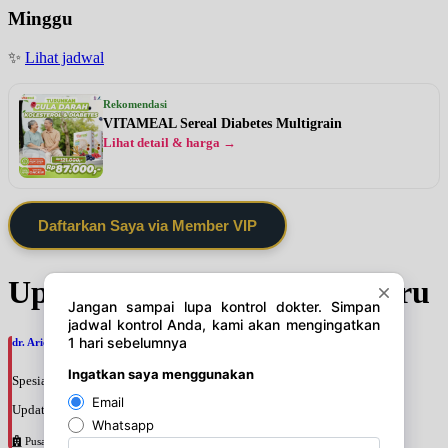
Minggu
✨
Lihat jadwal
Rekomendasi
VITAMEAL Sereal Diabetes Multigrain
Lihat detail & harga →
Daftarkan Saya via Member VIP
Update Jadwal Dokter terbaru
dr. Ario Baskoro, SpU
Spesialis: Bedah Urologi
Update terakhir: 2026-08-06 18:46:06
Pusat Pertamina