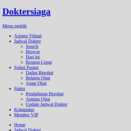
Doktersiaga
Menu mobile
Asisten Virtual
Jadwal Dokter
Search
Browse
Hari ini
Respon Cepat
Solusi Pasien
Daftar Berobat
Belanja Obat
Antar Obat
Status
Pendaftaran Berobat
Antrian Obat
Update Jadwal Dokter
Komunitas
Member VIP
Home
Jadwal Dokter