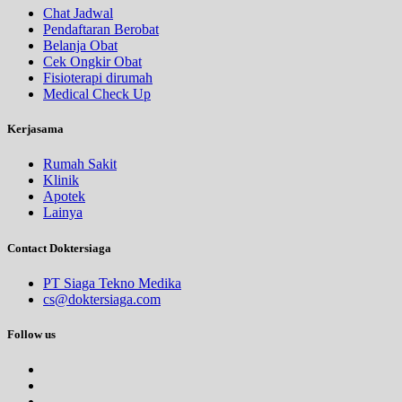
Chat Jadwal
Pendaftaran Berobat
Belanja Obat
Cek Ongkir Obat
Fisioterapi dirumah
Medical Check Up
Kerjasama
Rumah Sakit
Klinik
Apotek
Lainya
Contact Doktersiaga
PT Siaga Tekno Medika
cs@doktersiaga.com
Follow us