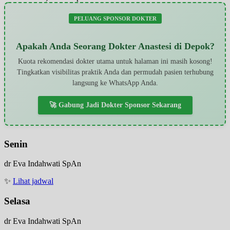
PELUANG SPONSOR DOKTER
Apakah Anda Seorang Dokter Anastesi di Depok?
Kuota rekomendasi dokter utama untuk halaman ini masih kosong!
Tingkatkan visibilitas praktik Anda dan permudah pasien terhubung
langsung ke WhatsApp Anda.
🚀 Gabung Jadi Dokter Sponsor Sekarang
Senin
dr Eva Indahwati SpAn
✨
Lihat jadwal
Selasa
dr Eva Indahwati SpAn