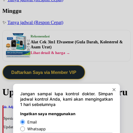
Minggu
✨
Tanya jadwal (Respon Cepat)
Rekomendasi
Alat Cek 3in1 Elvasense (Gula Darah, Kolesterol &
Asam Urat)
Lihat detail & harga →
Daftarkan Saya via Member VIP
Update Jadwal Dokter terbaru
dr. Adji Suprajitno, SpPD
Spesialis: Penyakit Dalam
Update terakhir: 2026-08-07 20:37:59