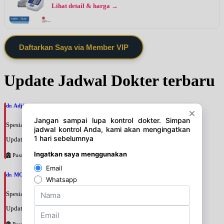
Lihat detail & harga →
Daftarkan Saya via Member VIP
Update Jadwal Dokter terbaru
dr. Adji Suprajitno, SpPD
Spesialis: Penyakit Dalam
Update terakhir: 2026-08-07 20:37:59
Pusat Pertamina
dr. MOCHAMAD PASHA, SpPD
Spesialis: Penyakit Dalam
Update terakhir: 2026-08-07 20:35:45
Pusat Pertamina