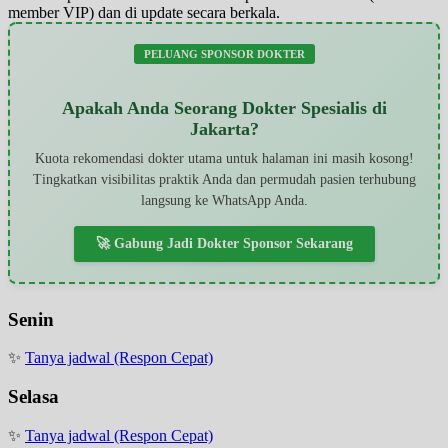
member VIP) dan di update secara berkala.
PELUANG SPONSOR DOKTER
Apakah Anda Seorang Dokter Spesialis di
Jakarta?
Kuota rekomendasi dokter utama untuk halaman ini masih kosong!
Tingkatkan visibilitas praktik Anda dan permudah pasien terhubung
langsung ke WhatsApp Anda.
🚀 Gabung Jadi Dokter Sponsor Sekarang
Senin
✨
Tanya jadwal (Respon Cepat)
Selasa
✨
Tanya jadwal (Respon Cepat)