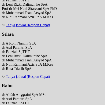
dr Fauziah SpTHT
dr Leni Rizki Dalimunthe SpA
Prof dr Mei Neni Sitaresmi SpA PhD
dr Muhammad Tsani Arsyad SpA
dr Nini Rahmani Aziz SpA M.Kes
✨
Tanya jadwal (Respon Cepat)
Selasa
dr A Roni Naning SpA
dr Asri Parantri SpA
dr Fauziah SpTHT
dr Leni Rizki Dalimunthe SpA
dr Muhammad Tsani Arsyad SpA
dr Nini Rahmani Aziz SpA M.Kes
dr Rina Triasih SpA
✨
Tanya jadwal (Respon Cepat)
Rabu
dr Alifah Anggraini SpA MSc
dr Asri Parantri SpA
dr Fauziah SpTHT