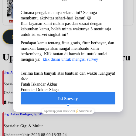
Rekomendasi
SOLUSI DARURAT PENGISIAN ANGIN DI
JALAN!
Lihat detail & harga →
Daftarkan Saya via Member VIP
Update Jadwal Dokter terbaru
drg. Astri Hapsari, SpBM
Spesialis: Gigi & Mulut
Update terakhir: 2026-08-09 18:38:18
Persahabatan
drg. Arfan Badeges, SpBM
Spesialis: Gigi & Mulut
Update terakhir: 2026-08-09 18:35:24