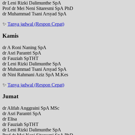
dr Leni Rizki Dalimunthe SpA
Prof dr Mei Neni Sitaresmi SpA PhD
dr Muhammad Tsani Arsyad SpA
✨
Tanya jadwal (Respon Cepat)
Kamis
dr A Roni Naning SpA
dr Asri Parantri SpA
dr Fauziah SpTHT
dr Leni Rizki Dalimunthe SpA
dr Muhammad Tsani Arsyad SpA
dr Nini Rahmani Aziz SpA M.Kes
✨
Tanya jadwal (Respon Cepat)
Jumat
dr Alifah Anggraini SpA MSc
dr Asri Parantri SpA
dr Elisa
dr Fauziah SpTHT
dr Leni Rizki Dalimunthe SpA