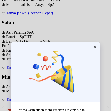
Prof dr Mei Neni Sitaresmi SpA PhD
dr Muhammad Tsani Arsyad SpA
✨
Tanya jadwal (Respon Cepat)
Sabtu
dr Asri Parantri SpA
dr Fauziah SpTHT
dr Leni Rizki Dalimunthe SpA
Prof dr Mei Neni Sitaresmi SpA PhD
dr Rina Triasih SpA
dr Sri Mulatsih SpA
dr Tuty Darmawati SpA
✨
Tanya jadwal (Respon Cepat)
Minggu
dr Asri Parantri SpA
dr Muhammad Tsani Arsyad SpA
✨
Tanya jadwal (Respon Cepat)