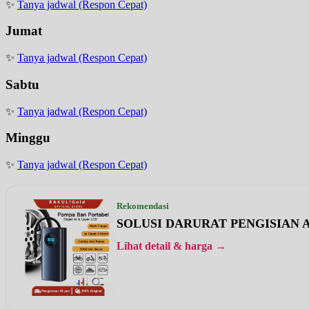
✨
Tanya jadwal (Respon Cepat)
Jumat
✨
Tanya jadwal (Respon Cepat)
Sabtu
✨
Tanya jadwal (Respon Cepat)
Minggu
✨
Tanya jadwal (Respon Cepat)
Rekomendasi
SOLUSI DARURAT PENGISIAN A
Lihat detail & harga →