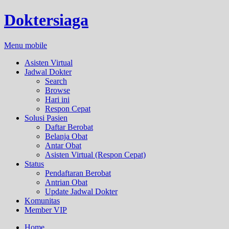
Doktersiaga
Menu mobile
Asisten Virtual
Jadwal Dokter
Search
Browse
Hari ini
Respon Cepat
Solusi Pasien
Daftar Berobat
Belanja Obat
Antar Obat
Asisten Virtual (Respon Cepat)
Status
Pendaftaran Berobat
Antrian Obat
Update Jadwal Dokter
Komunitas
Member VIP
Home