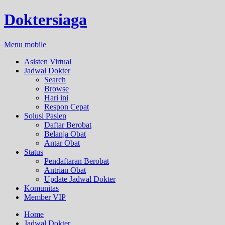
Doktersiaga
Menu mobile
Asisten Virtual
Jadwal Dokter
Search
Browse
Hari ini
Respon Cepat
Solusi Pasien
Daftar Berobat
Belanja Obat
Antar Obat
Status
Pendaftaran Berobat
Antrian Obat
Update Jadwal Dokter
Komunitas
Member VIP
Home
Jadwal Dokter