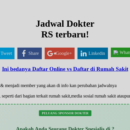
Jadwal Dokter
RS terbaru!
What
Tweet
Share
Google+
Linkedin
Ini bedanya Daftar Online vs Daftar di Rumah Sakit
ar & menjadi member yang akan di info kan perubahan jadwalnya
 seperti dari bagian terkait rumah sakit,media sosial rumah sakit atau
PELUANG SPONSOR DOKTER
Apakah Anda Seorang Dokter Spesialis di ?