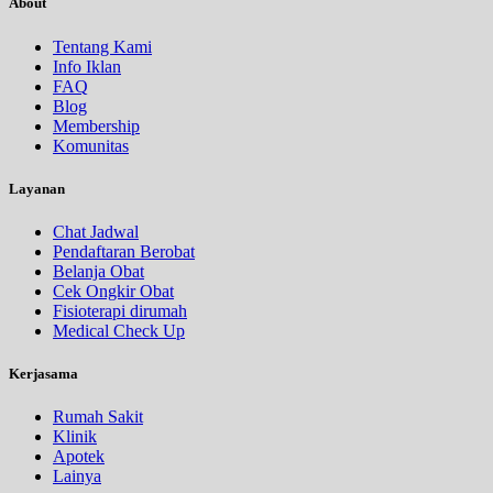
About
Tentang Kami
Info Iklan
FAQ
Blog
Membership
Komunitas
Layanan
Chat Jadwal
Pendaftaran Berobat
Belanja Obat
Cek Ongkir Obat
Fisioterapi dirumah
Medical Check Up
Kerjasama
Rumah Sakit
Klinik
Apotek
Lainya