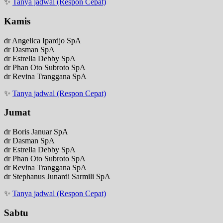
✨
Tanya jadwal (Respon Cepat)
Kamis
dr Angelica Ipardjo SpA
dr Dasman SpA
dr Estrella Debby SpA
dr Phan Oto Subroto SpA
dr Revina Tranggana SpA
✨
Tanya jadwal (Respon Cepat)
Jumat
dr Boris Januar SpA
dr Dasman SpA
dr Estrella Debby SpA
dr Phan Oto Subroto SpA
dr Revina Tranggana SpA
dr Stephanus Junardi Sarmili SpA
✨
Tanya jadwal (Respon Cepat)
Sabtu