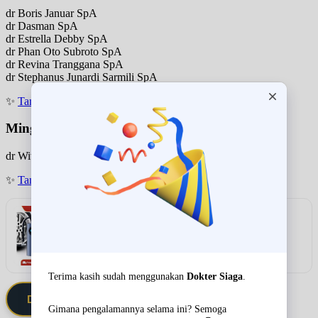
dr Boris Januar SpA
dr Dasman SpA
dr Estrella Debby SpA
dr Phan Oto Subroto SpA
dr Revina Tranggana SpA
dr Stephanus Junardi Sarmili SpA
✨
Tanya jadwal (Respon Cepat)
Minggu
dr Wiwi Gunawan SpA
✨
Tanya jadwal (Respon Cepat)
Rekomendasi
SOLUSI DARURAT PENGISIAN ANGIN DI
JALAN!
Lihat detail & harga →
Daftarkan Saya via Member VIP