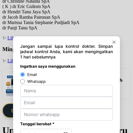
dr Christine Natalita SpA
( K ) dr Eric Gultom SpA
dr Hendri Tanu Jaya SpA
dr Jacob Ramba Pairunan SpA
dr Marissa Tania Stephanie Pudjiadi SpA
dr Panji Tanu SpA
✨
Lihat jadwal
Minggu
✨
Lihat jadwal
Rekomendasi
Alat Cek 3in1 Elvasense (Gula Darah, Kolesterol &
Asam Urat)
Lihat detail & harga →
Daftarkan Saya via Member VIP
Update Jadwal Dokter terbaru