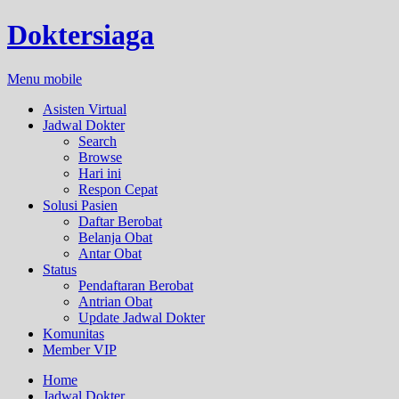
Doktersiaga
Menu mobile
Asisten Virtual
Jadwal Dokter
Search
Browse
Hari ini
Respon Cepat
Solusi Pasien
Daftar Berobat
Belanja Obat
Antar Obat
Status
Pendaftaran Berobat
Antrian Obat
Update Jadwal Dokter
Komunitas
Member VIP
Home
Jadwal Dokter