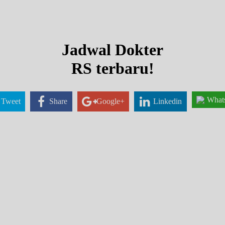
Jadwal Dokter
RS terbaru!
What
Tweet
Share
Google+
Linkedin