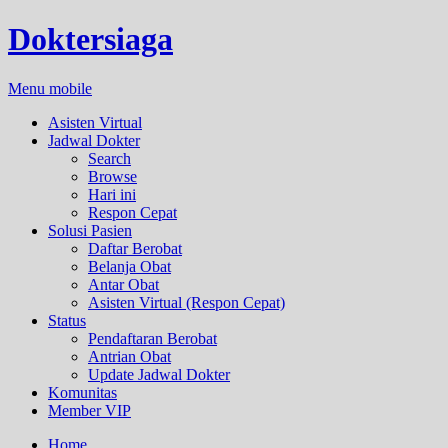
Doktersiaga
Menu mobile
Asisten Virtual
Jadwal Dokter
Search
Browse
Hari ini
Respon Cepat
Solusi Pasien
Daftar Berobat
Belanja Obat
Antar Obat
Asisten Virtual (Respon Cepat)
Status
Pendaftaran Berobat
Antrian Obat
Update Jadwal Dokter
Komunitas
Member VIP
Home