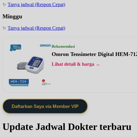
✨
Tanya jadwal (Respon Cepat)
Minggu
✨
Tanya jadwal (Respon Cepat)
Rekomendasi
Omron Tensimeter Digital HEM-71
Lihat detail & harga →
Daftarkan Saya via Member VIP
Update Jadwal Dokter terbaru