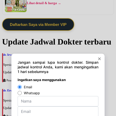
Lihat detail & harga →
Daftarkan Saya via Member VIP
Update Jadwal Dokter terbaru
dr. Irvan Adenin, SpOGKFM
Spesialis: Kebidanan & Kandungan
Update terakhir: 2026-08-07 16:10:01
Pusat Pertamina
dr. Erwinsyah Hasyim Harahap, M.Kes
Spesialis: Kebidanan & Kandungan
Update terakhir: 2026-08-07 16:02:11
Pusat Pertamina