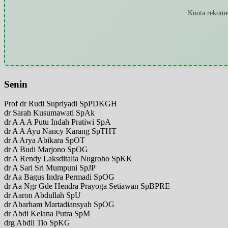
Kuota rekomen
Senin
Prof dr Rudi Supriyadi SpPDKGH
dr Sarah Kusumawati SpAk
dr A A A Putu Indah Pratiwi SpA
dr A A Ayu Nancy Karang SpTHT
dr A Arya Abikara SpOT
dr A Budi Marjono SpOG
dr A Rendy Laksditalia Nugroho SpKK
dr A Sari Sri Mumpuni SpJP
dr Aa Bagus Indra Permadi SpOG
dr Aa Ngr Gde Hendra Prayoga Setiawan SpBPRE
dr Aaron Abdullah SpU
dr Abarham Martadiansyah SpOG
dr Abdi Kelana Putra SpM
drg Abdil Tio SpKG