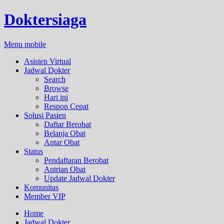
Doktersiaga
Menu mobile
Asisten Virtual
Jadwal Dokter
Search
Browse
Hari ini
Respon Cepat
Solusi Pasien
Daftar Berobat
Belanja Obat
Antar Obat
Status
Pendaftaran Berobat
Antrian Obat
Update Jadwal Dokter
Komunitas
Member VIP
Home
Jadwal Dokter