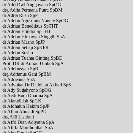
dr Adri Dwi Anggayana SpOG
drg Adria Permana Putra SpBM
dr Adria Rusli SpP
dr Adrian Agustinus Nanere SpOG
dr Adrian Benediktus SpTHT
dr Adrian Erindra SpTHT
dr Adrian Himawan Singgih SpA
dr Adrian Masno SpJP
dr Adrian Setiaji SpKFR
dr Adrian Susilo
dr Adrian Tuahta Ginting SpBD
Prof, DR dr Adrian Umboh SpA
dr Adriansyah SpB
drg Adrianus Gani SpBM
dr Adrieanta SpA
dr Advokat Dr Dr Johan Akbari SpS
dr Ady Sutjahyono SpOG
dr Aedi Budi Dharma SpA
dr Afaradillah SpGK
dr Afdhalun Hakim SpJP
dr Affan Ahmadi SpPD
drg Affi Listriani
dr Affri Dian Adiyatna SpA
dr Afiffa Mardhotillah SpA
dr Afra Fonda SpOG