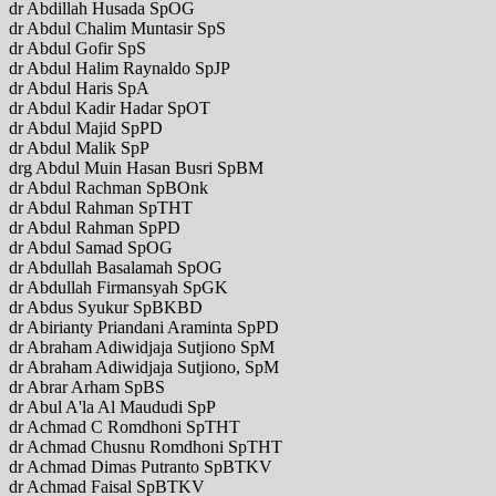
dr Abdillah Husada SpOG
dr Abdul Chalim Muntasir SpS
dr Abdul Gofir SpS
dr Abdul Halim Raynaldo SpJP
dr Abdul Haris SpA
dr Abdul Kadir Hadar SpOT
dr Abdul Majid SpPD
dr Abdul Malik SpP
drg Abdul Muin Hasan Busri SpBM
dr Abdul Rachman SpBOnk
dr Abdul Rahman SpTHT
dr Abdul Rahman SpPD
dr Abdul Samad SpOG
dr Abdullah Basalamah SpOG
dr Abdullah Firmansyah SpGK
dr Abdus Syukur SpBKBD
dr Abirianty Priandani Araminta SpPD
dr Abraham Adiwidjaja Sutjiono SpM
dr Abraham Adiwidjaja Sutjiono, SpM
dr Abrar Arham SpBS
dr Abul A'la Al Maududi SpP
dr Achmad C Romdhoni SpTHT
dr Achmad Chusnu Romdhoni SpTHT
dr Achmad Dimas Putranto SpBTKV
dr Achmad Faisal SpBTKV