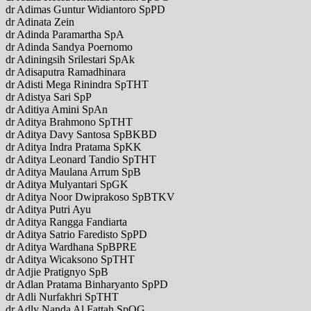
dr Adimas Guntur Widiantoro SpPD
dr Adinata Zein
dr Adinda Paramartha SpA
dr Adinda Sandya Poernomo
dr Adiningsih Srilestari SpAk
dr Adisaputra Ramadhinara
dr Adisti Mega Rinindra SpTHT
dr Adistya Sari SpP
dr Aditiya Amini SpAn
dr Aditya Brahmono SpTHT
dr Aditya Davy Santosa SpBKBD
dr Aditya Indra Pratama SpKK
dr Aditya Leonard Tandio SpTHT
dr Aditya Maulana Arrum SpB
dr Aditya Mulyantari SpGK
dr Aditya Noor Dwiprakoso SpBTKV
dr Aditya Putri Ayu
dr Aditya Rangga Fandiarta
dr Aditya Satrio Faredisto SpPD
dr Aditya Wardhana SpBPRE
dr Aditya Wicaksono SpTHT
dr Adjie Pratignyo SpB
dr Adlan Pratama Binharyanto SpPD
dr Adli Nurfakhri SpTHT
dr Adly Nanda Al Fattah SpOG