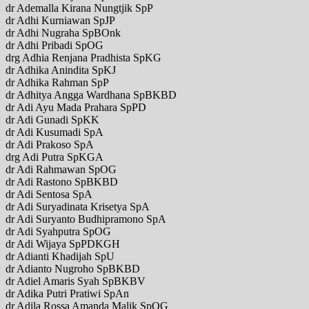
dr Ademalla Kirana Nungtjik SpP
dr Adhi Kurniawan SpJP
dr Adhi Nugraha SpBOnk
dr Adhi Pribadi SpOG
drg Adhia Renjana Pradhista SpKG
dr Adhika Anindita SpKJ
dr Adhika Rahman SpP
dr Adhitya Angga Wardhana SpBKBD
dr Adi Ayu Mada Prahara SpPD
dr Adi Gunadi SpKK
dr Adi Kusumadi SpA
dr Adi Prakoso SpA
drg Adi Putra SpKGA
dr Adi Rahmawan SpOG
dr Adi Rastono SpBKBD
dr Adi Sentosa SpA
dr Adi Suryadinata Krisetya SpA
dr Adi Suryanto Budhipramono SpA
dr Adi Syahputra SpOG
dr Adi Wijaya SpPDKGH
dr Adianti Khadijah SpU
dr Adianto Nugroho SpBKBD
dr Adiel Amaris Syah SpBKBV
dr Adika Putri Pratiwi SpAn
dr Adila Rossa Amanda Malik SpOG