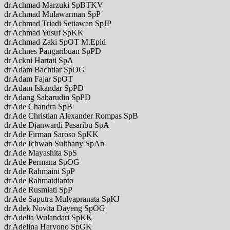
dr Achmad Marzuki SpBTKV
dr Achmad Mulawarman SpP
dr Achmad Triadi Setiawan SpJP
dr Achmad Yusuf SpKK
dr Achmad Zaki SpOT M.Epid
dr Achnes Pangaribuan SpPD
dr Ackni Hartati SpA
dr Adam Bachtiar SpOG
dr Adam Fajar SpOT
dr Adam Iskandar SpPD
dr Adang Sabarudin SpPD
dr Ade Chandra SpB
dr Ade Christian Alexander Rompas SpB
dr Ade Djanwardi Pasaribu SpA
dr Ade Firman Saroso SpKK
dr Ade Ichwan Sulthany SpAn
dr Ade Mayashita SpS
dr Ade Permana SpOG
dr Ade Rahmaini SpP
dr Ade Rahmatdianto
dr Ade Rusmiati SpP
dr Ade Saputra Mulyapranata SpKJ
dr Adek Novita Dayeng SpOG
dr Adelia Wulandari SpKK
dr Adelina Haryono SpGK