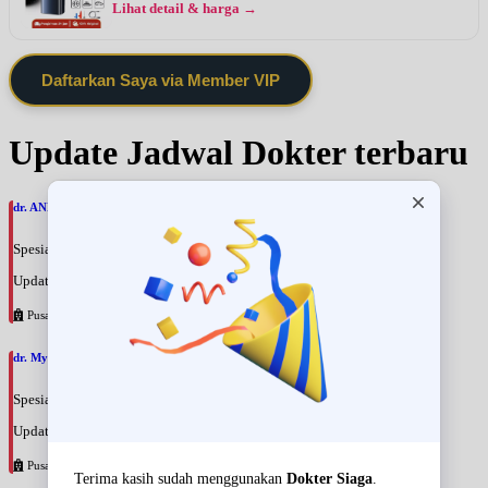
Lihat detail & harga →
Daftarkan Saya via Member VIP
Update Jadwal Dokter terbaru
dr. ANNA ARIANE, SpPDKR
Spesialis: Penyakit Dalam
Update terakhir: 2026-08-09 17:28:07
Pusat Pertamina
dr. Myrna Martinus, SpPDKEMD
Spesialis: Penyakit Dalam
Update terakhir: 2026-08-09 17:25:38
Pusat Pertamina