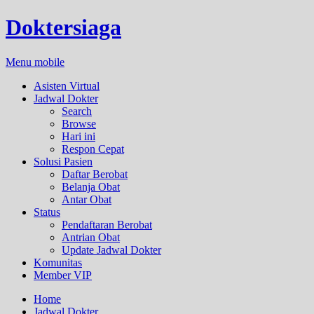
Doktersiaga
Menu mobile
Asisten Virtual
Jadwal Dokter
Search
Browse
Hari ini
Respon Cepat
Solusi Pasien
Daftar Berobat
Belanja Obat
Antar Obat
Status
Pendaftaran Berobat
Antrian Obat
Update Jadwal Dokter
Komunitas
Member VIP
Home
Jadwal Dokter