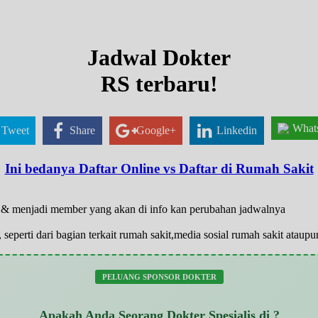
Jadwal Dokter
RS terbaru!
What
Tweet
Share
Google+
Linkedin
Ini bedanya Daftar Online vs Daftar di Rumah Sakit
ar & menjadi member yang akan di info kan perubahan jadwalnya
 seperti dari bagian terkait rumah sakit,media sosial rumah sakit atau
PELUANG SPONSOR DOKTER
Apakah Anda Seorang Dokter Spesialis di ?