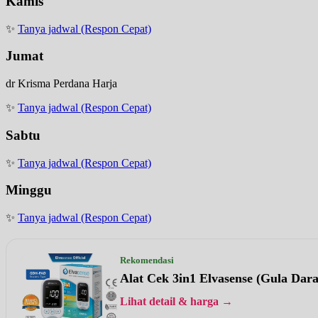
Kamis
✨
Tanya jadwal (Respon Cepat)
Jumat
dr Krisma Perdana Harja
✨
Tanya jadwal (Respon Cepat)
Sabtu
✨
Tanya jadwal (Respon Cepat)
Minggu
✨
Tanya jadwal (Respon Cepat)
Rekomendasi
Alat Cek 3in1 Elvasense (Gula Dar
Lihat detail & harga →