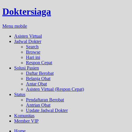
Doktersiaga
Menu mobile
Asisten Virtual
Jadwal Dokter
Search
Browse
Hari ini
Respon Cepat
Solusi Pasien
Daftar Berobat
Belanja Obat
Antar Obat
Asisten Virtual (Respon Cepat)
Status
Pendaftaran Berobat
Antrian Obat
Update Jadwal Dokter
Komunitas
Member VIP
Home