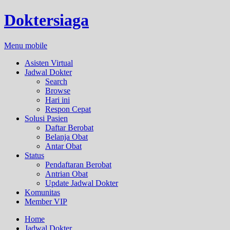
Doktersiaga
Menu mobile
Asisten Virtual
Jadwal Dokter
Search
Browse
Hari ini
Respon Cepat
Solusi Pasien
Daftar Berobat
Belanja Obat
Antar Obat
Status
Pendaftaran Berobat
Antrian Obat
Update Jadwal Dokter
Komunitas
Member VIP
Home
Jadwal Dokter