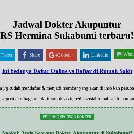
Jadwal Dokter Akupuntur
RS Hermina Sukabumi terbaru!
What
Tweet
Share
Google+
Linkedin
Ini bedanya Daftar Online vs Daftar di Rumah Sakit
nya yg sudah mendaftar & menjadi member yang akan di info kan perub
 seperti dari bagian terkait rumah sakit,media sosial rumah sakit atau
PELUANG SPONSOR DOKTER
Apakah Anda Seorang Dokter Akupuntur di Sukabumi?