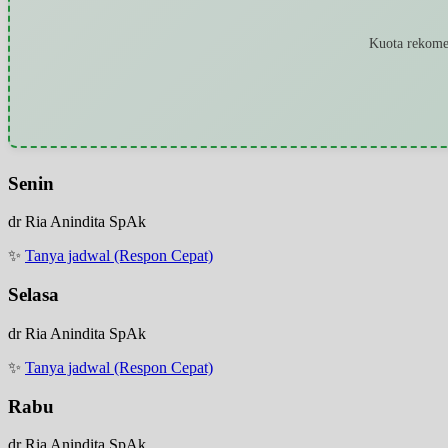
Kuota rekomen
Senin
dr Ria Anindita SpAk
✨
Tanya jadwal (Respon Cepat)
Selasa
dr Ria Anindita SpAk
✨
Tanya jadwal (Respon Cepat)
Rabu
dr Ria Anindita SpAk