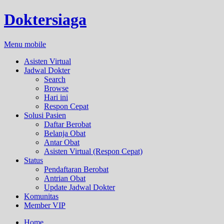
Doktersiaga
Menu mobile
Asisten Virtual
Jadwal Dokter
Search
Browse
Hari ini
Respon Cepat
Solusi Pasien
Daftar Berobat
Belanja Obat
Antar Obat
Asisten Virtual (Respon Cepat)
Status
Pendaftaran Berobat
Antrian Obat
Update Jadwal Dokter
Komunitas
Member VIP
Home