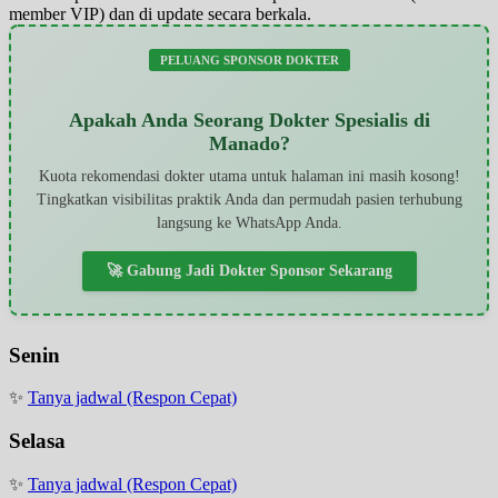
member VIP) dan di update secara berkala.
PELUANG SPONSOR DOKTER
Apakah Anda Seorang Dokter Spesialis di
Manado?
Kuota rekomendasi dokter utama untuk halaman ini masih kosong!
Tingkatkan visibilitas praktik Anda dan permudah pasien terhubung
langsung ke WhatsApp Anda.
🚀 Gabung Jadi Dokter Sponsor Sekarang
Senin
✨
Tanya jadwal (Respon Cepat)
Selasa
✨
Tanya jadwal (Respon Cepat)