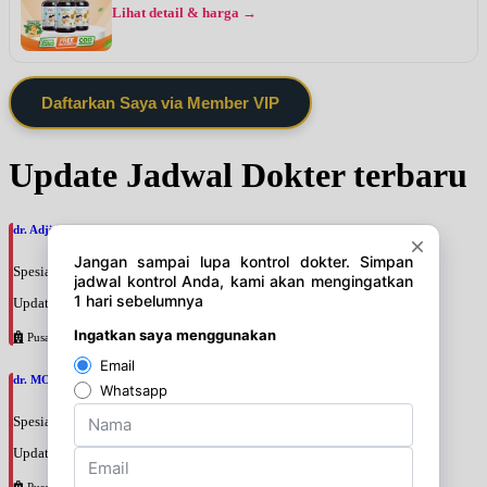
Lihat detail & harga →
Daftarkan Saya via Member VIP
Update Jadwal Dokter terbaru
dr. Adji Suprajitno, SpPD
Spesialis: Penyakit Dalam
Update terakhir: 2026-08-07 20:37:59
Pusat Pertamina
dr. MOCHAMAD PASHA, SpPD
Spesialis: Penyakit Dalam
Update terakhir: 2026-08-07 20:35:45
Pusat Pertamina