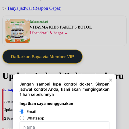
✨
Tanya jadwal (Respon Cepat)
Rekomendasi
VITASMA KIDS PAKET 3 BOTOL
Lihat detail & harga →
Daftarkan Saya via Member VIP
Update Jadwal Dokter terbaru
dr. Adji Suprajitno, SpPD
Spesialis: Penyakit Dalam
Update terakhir: 2026-08-07 20:37:59
Pusat Pertamina