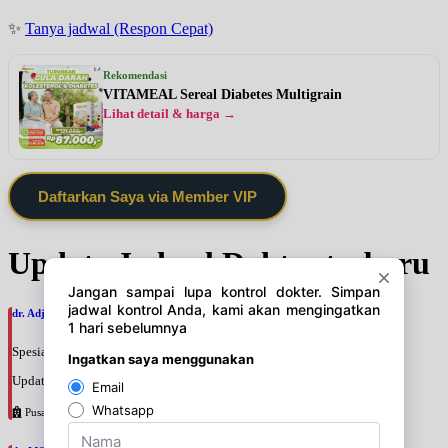
✨
Tanya jadwal (Respon Cepat)
Rekomendasi
VITAMEAL Sereal Diabetes Multigrain
Lihat detail & harga →
Daftarkan Saya via Member VIP
Update Jadwal Dokter terbaru
dr. Adji Suprajitno, SpPD
Spesialis: Penyakit Dalam
Update terakhir: 2026-08-07 20:37:59
Pusat Pertamina