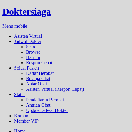
Doktersiaga
Menu mobile
Asisten Virtual
Jadwal Dokter
Search
Browse
Hari ini
Respon Cepat
Solusi Pasien
Daftar Berobat
Belanja Obat
Antar Obat
Asisten Virtual (Respon Cepat)
Status
Pendaftaran Berobat
Antrian Obat
Update Jadwal Dokter
Komunitas
Member VIP
Home