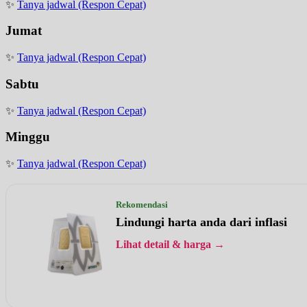
✨
Tanya jadwal (Respon Cepat)
Jumat
✨
Tanya jadwal (Respon Cepat)
Sabtu
✨
Tanya jadwal (Respon Cepat)
Minggu
✨
Tanya jadwal (Respon Cepat)
Rekomendasi
Lindungi harta anda dari inflasi
Lihat detail & harga →