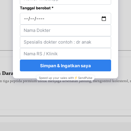
la Darah Tanpa Efek Samping
tiga peptida premium untuk menjaga kesehatan jantung, mengontrol kolesterol, se