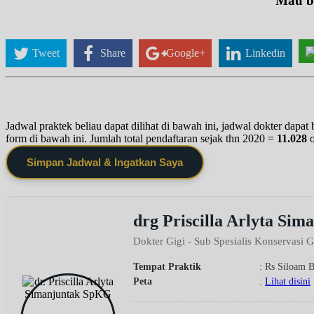
Mau be
Tweet
Share
Google+
Linkedin
Jadwal praktek beliau dapat dilihat di bawah ini, jadwal dokter dapa
form di bawah ini. Jumlah total pendaftaran sejak thn 2020 =
11.028
Simpan Jadwal & Ingatkan Saya
drg Priscilla Arlyta Si
Dokter Gigi - Sub Spesialis Konservasi G
Tempat Praktik
: Rs Siloam 
Peta
:
Lihat disini