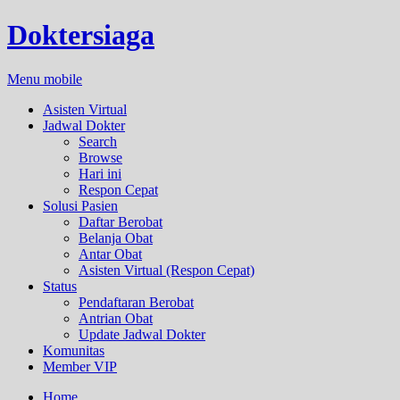
Doktersiaga
Menu mobile
Asisten Virtual
Jadwal Dokter
Search
Browse
Hari ini
Respon Cepat
Solusi Pasien
Daftar Berobat
Belanja Obat
Antar Obat
Asisten Virtual (Respon Cepat)
Status
Pendaftaran Berobat
Antrian Obat
Update Jadwal Dokter
Komunitas
Member VIP
Home