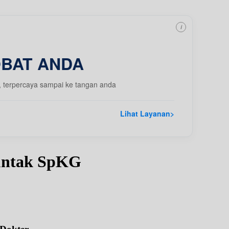
i
OBAT ANDA
, terpercaya sampai ke tangan anda
Lihat Layanan
>
juntak SpKG