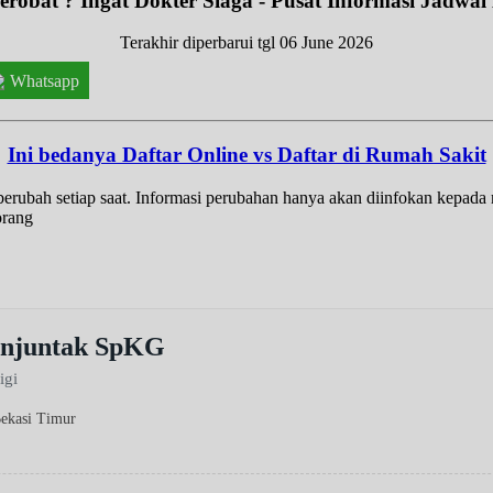
robat ? Ingat Dokter Siaga - Pusat Informasi Jadwal
Terakhir diperbarui tgl 06 June 2026
Whatsapp
Ini bedanya Daftar Online vs Daftar di Rumah Sakit
t berubah setiap saat. Informasi perubahan hanya akan diinfokan kepad
orang
manjuntak SpKG
igi
Bekasi Timur