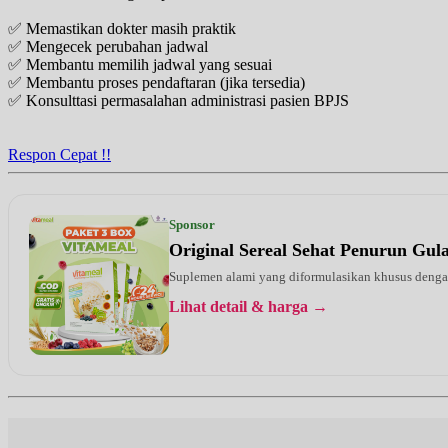
✅ Memastikan dokter masih praktik
Selasa, 01/09/2026
✅ Mengecek perubahan jadwal
Jam 07:00 - 11:00
✅ Membantu memilih jadwal yang sesuai
UMUM
✅ Membantu proses pendaftaran (jika tersedia)
✅ Konsulttasi permasalahan administrasi pasien BPJS
Jumat, 04/09/2026
Jam 07:00 - 11:00
UMUM
Respon Cepat !!
Sponsor
Original Sereal Sehat Penurun Gu
Suplemen alami yang diformulasikan khusus dengan 
Lihat detail & harga →