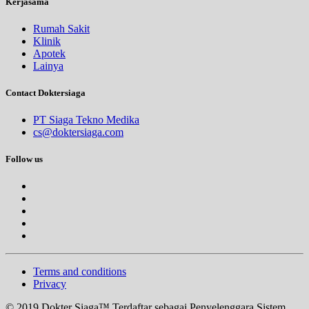
Kerjasama
Rumah Sakit
Klinik
Apotek
Lainya
Contact Doktersiaga
PT Siaga Tekno Medika
cs@doktersiaga.com
Follow us
Terms and conditions
Privacy
© 2019 Dokter Siaga™ Terdaftar sebagai Penyelenggara Sistem