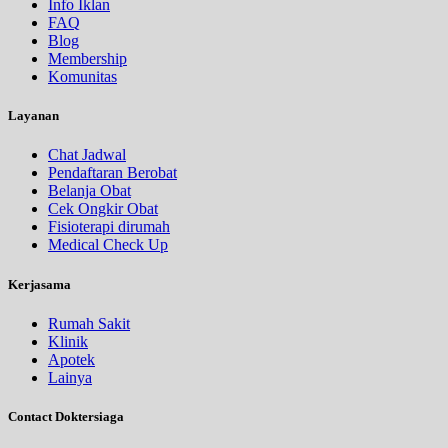
Info Iklan
FAQ
Blog
Membership
Komunitas
Layanan
Chat Jadwal
Pendaftaran Berobat
Belanja Obat
Cek Ongkir Obat
Fisioterapi dirumah
Medical Check Up
Kerjasama
Rumah Sakit
Klinik
Apotek
Lainya
Contact Doktersiaga